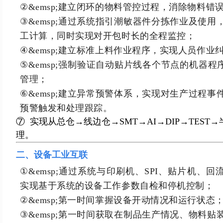
②&emsp;建立闭环的物料管控过程，消除物料错
③&emsp;通过系统指引潮敏器件分拣作业及使
工计算，同时实现对开包时长的全程监控；
④&emsp;建立标准上料作业程序，实现人员作业
⑤&emsp;强制验证自动贴片线各个节点的机器程序
管理；
⑥&emsp;建立异常预警体系，实现对生产过程
预警触发和处理跟踪。
⑦
实
现从总仓→线边仓→SMT→AI→DIP→TES
理。
二、设备工业互联
①&emsp;通过系统与印刷机、SPI、贴片机、
实现基于系统的设备工作参数自检和停机控制；
②&emsp;第一时间掌握设备开动情况和运行状态
③&emsp;第一时间获取在制品生产情况、物料